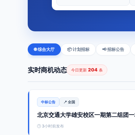
🌐 综合大厅
📦 计划招标
📢 招标公告
实时商机动态
204
今日更新
条
中标公告
📍 全国
北京交通大学雄安校区一期第二组团一标
🕒 3小时前发布