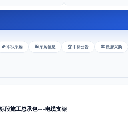
🪖 军队采购
🛍️ 采购信息
🏆 中标公告
🏛️ 政府采购
段施工总承包---电缆支架