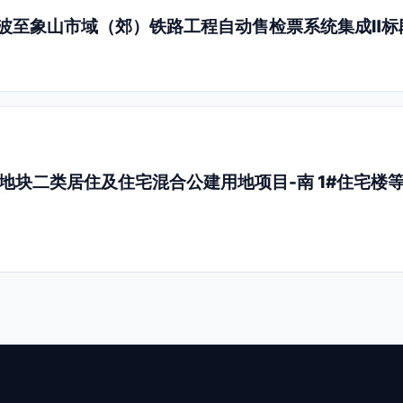
慈溪、宁波至象山市域（郊）铁路工程自动售检票系统集成Ⅱ标
地块二类居住及住宅混合公建用地项目-南 1#住宅楼等58