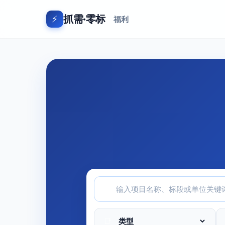
抓需·零标
⚡
福利
🔍
📑