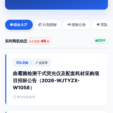
🌐 综合大厅
📦 计划招标
📢 招标公告
🪖 军队采
实时商机动态
46
监控中
今日更新
条
军队采购
📍 北京市
曲霉菌检测干式荧光仪及配套耗材采购项
目招标公告（2026-WJTYZX-
W1058）
🕒 9分钟前发布