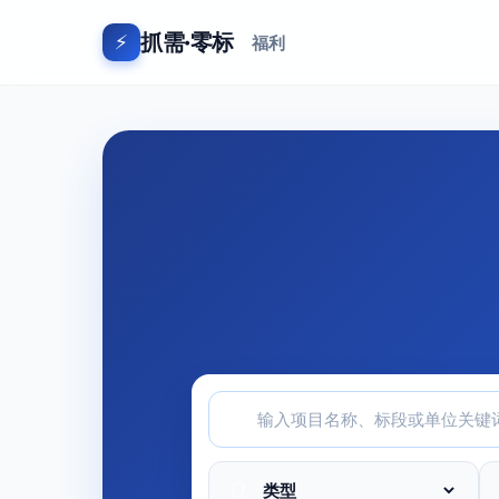
抓需·零标
⚡
福利
🔍
📑