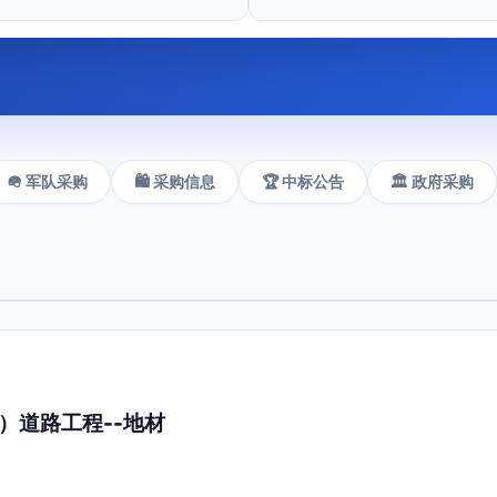
🪖 军队采购
🛍️ 采购信息
🏆 中标公告
🏛️ 政府采购
）道路工程--地材