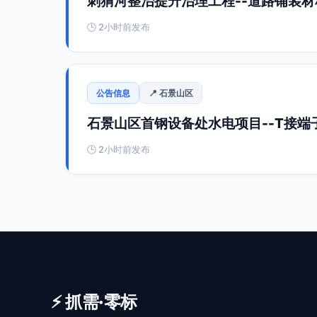
刺猬河整治提升治理工程--道路铺装材
🕒 2小时前发布
公告信息
📍 石景山区
石景山区首钢设备处水电项目--T接端
🕒 2小时前发布
⚡ 抓需·零标