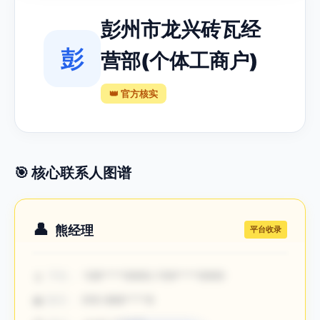
彭州市龙兴砖瓦经
彭
营部(个体工商户)
👑 官方核实
🎯 核心联系人图谱
👤
熊经理
平台收录
📱
手机：
138****0000 / 159****0000
☎️
固话：
010-888****8