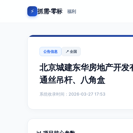
抓需·零标
⚡
福利
公告信息
📍 全国
北京城建东华房地产开发
通丝吊杆、八角盒
系统收录时间：2026-03-27 17:53