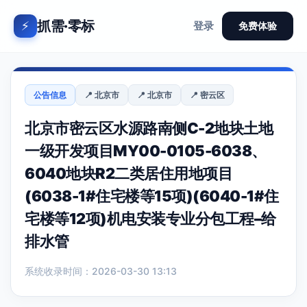
抓需·零标
⚡
登录
免费体验
公告信息
📍 北京市
📍 北京市
📍 密云区
北京市密云区水源路南侧C-2地块土地
一级开发项目MY00-0105-6038、
6040地块R2二类居住用地项目
(6038-1#住宅楼等15项)(6040-1#住
宅楼等12项)机电安装专业分包工程–给
排水管
系统收录时间：2026-03-30 13:13