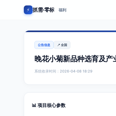
抓需·零标
⚡
福利
公告信息
📍 全国
晚花小菊新品种选育及产
系统收录时间：2026-04-08 18:29
📊 项目核心参数