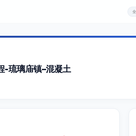
-琉璃庙镇–混凝土