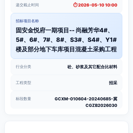
递交截止时间
⏱️ 2026-05-10 10:00
招标项目名称
固安金悦府一期项目-- 尚融芳华4#、
5#、6#、7#、8#、S3#、S4#、Y1#
楼及部分地下车库项目混凝土采购工程
行业分类
砼、砂浆及其它配合比材料
工程类型
招采
标段数量
GCXM-010604-20240685-冀
CGZB2026030