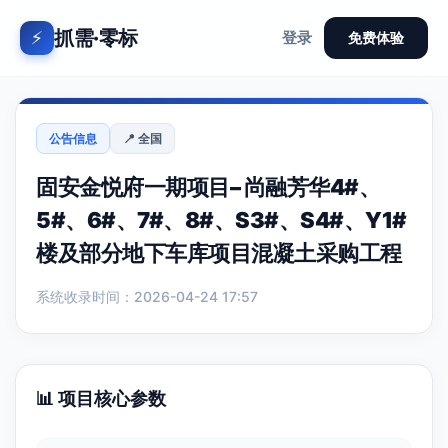
抓需·零标
⚡
登录
免费体验
公告信息
📍 全国
固安金悦府一期项目– 尚融芳华4#、
5#、6#、7#、8#、S3#、S4#、Y1#
楼及部分地下车库项目混凝土采购工程
系统收录时间：2026-04-24 17:57
📊 项目核心参数