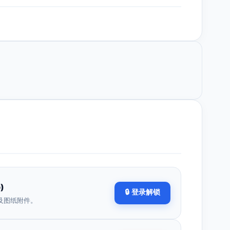
)
🔒 登录解锁
及图纸附件。