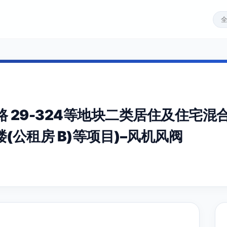
 29-324等地块二类居住及住宅混合
宅楼(公租房 B)等项目)–风机风阀