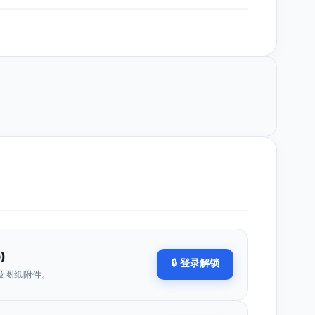
)
🔒 登录解锁
及图纸附件。