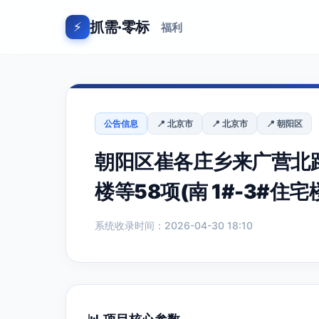
抓需·零标
⚡
福利
公告信息
📍 北京市
📍 北京市
📍 朝阳区
朝阳区崔各庄乡来广营北路
楼等58项(南 1#-3#住
系统收录时间：2026-04-30 18:10