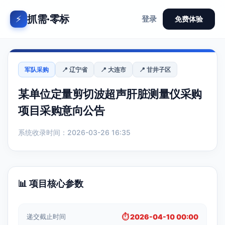
抓需·零标
⚡
登录
免费体验
军队采购
📍 辽宁省
📍 大连市
📍 甘井子区
某单位定量剪切波超声肝脏测量仪采购
项目采购意向公告
系统收录时间：2026-03-26 16:35
📊 项目核心参数
递交截止时间
⏱️ 2026-04-10 00:00