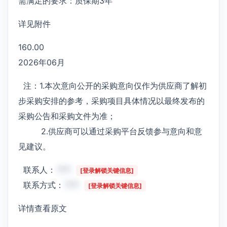
需满足的要求：质保期3年
详见附件
160.00
2026年06月
注：1.本次意向公开的采购意向仅作为供应商了解初
步采购安排的参考，采购项目具体情况以最终发布的
采购公告和采购文件为准；
2.供应商可以通过采购平台反馈参与意向和意
见建议。
联系人：
***
[登录解锁关键信息]
联系方式：
***
[登录解锁关键信息]
详情查看原文