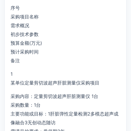
序号
采购项目名称
需求概况
初步技术参数
预算金额(万元)
预计采购时间
备注
1
某单位定量剪切波超声肝脏测量仪采购项目
采购内容：定量剪切波超声肝脏测量仪 1台
采购数量：1台
主要功能或目标：1肝脏弹性定量检测2多模态超声成
像融合3无创动态随访