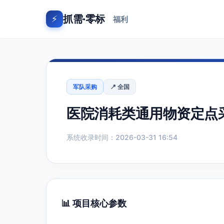
抓需·零标
⚡
福利
军队采购
📍 全国
医院消耗类通用物资定点采购
系统收录时间：2026-03-31 16:54
📊 项目核心参数