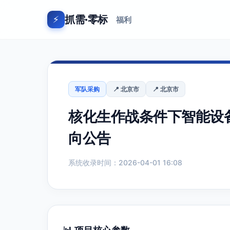
抓需·零标
⚡
福利
军队采购
📍 北京市
📍 北京市
核化生作战条件下智能设
向公告
系统收录时间：2026-04-01 16:08