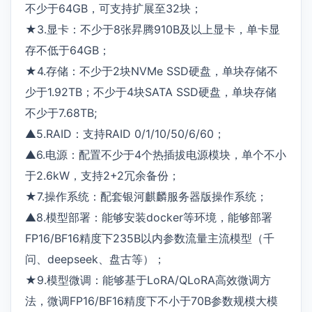
不少于64GB，可支持扩展至32块；
★3.显卡：不少于8张昇腾910B及以上显卡，单卡显
存不低于64GB；
★4.存储：不少于2块NVMe SSD硬盘，单块存储不
少于1.92TB；不少于4块SATA SSD硬盘，单块存储
不少于7.68TB;
▲5.RAID：支持RAID 0/1/10/50/6/60；
▲6.电源：配置不少于4个热插拔电源模块，单个不小
于2.6kW，支持2+2冗余备份；
★7.操作系统：配套银河麒麟服务器版操作系统；
▲8.模型部署：能够安装docker等环境，能够部署
FP16/BF16精度下235B以内参数流量主流模型（千
问、deepseek、盘古等）；
★9.模型微调：能够基于LoRA/QLoRA高效微调方
法，微调FP16/BF16精度下不小于70B参数规模大模