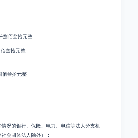
零贰仟捌佰叁拾元整
捌佰叁拾元整;
仟捌佰叁拾元整
殊情况的银行、保险、电力、电信等法人分支机
等社会团体法人除外）；