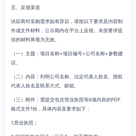
五、反馈渠道
供应商对采购需求如有异议，请按以下要求及内容制
作成文件材料，公示期内在平台上反馈。未按要求提
供的材料将视为无效。
（一）主题：项目名称+项目编号+公司名称+参数建
议。
（二）内容：列明公司名称、法定代表人姓名、授权
代表人姓名及联系方式、邮箱。
（三）附件：需提交包含营业执照等6项内容的PDF
格式文件1份，具体内容及要求如下：
1.营业执照；