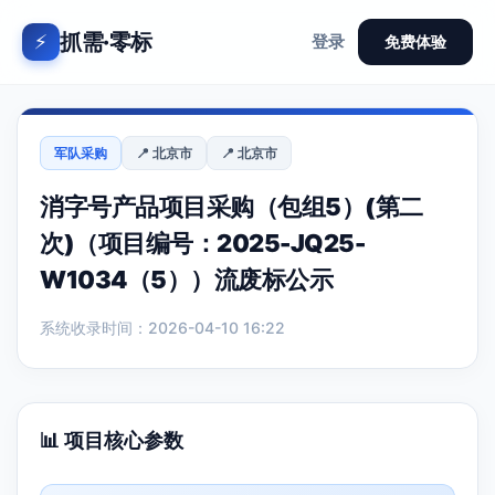
抓需·零标
⚡
登录
免费体验
军队采购
📍 北京市
📍 北京市
消字号产品项目采购（包组5）(第二
次)（项目编号：2025-JQ25-
W1034（5））流废标公示
系统收录时间：2026-04-10 16:22
📊 项目核心参数