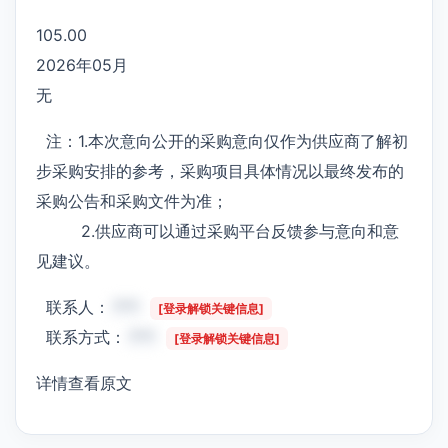
105.00
2026年05月
无
注：1.本次意向公开的采购意向仅作为供应商了解初
步采购安排的参考，采购项目具体情况以最终发布的
采购公告和采购文件为准；
2.供应商可以通过采购平台反馈参与意向和意
见建议。
联系人：
***
[登录解锁关键信息]
联系方式：
***
[登录解锁关键信息]
详情查看原文