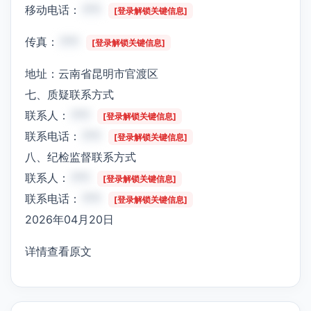
移动电话：
***
[登录解锁关键信息]
传真：
***
[登录解锁关键信息]
地址：云南省昆明市官渡区
七、质疑联系方式
联系人：
***
[登录解锁关键信息]
联系电话：
***
[登录解锁关键信息]
八、纪检监督联系方式
联系人：
***
[登录解锁关键信息]
联系电话：
***
[登录解锁关键信息]
2026年04月20日
详情查看原文