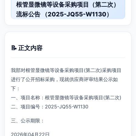
根管显微镜等设备采购项目（第二次）
流标公告 （2025-JQ55-W1130）
📝 正文内容
我部对根管显微镜等设备采购项目(第二次)采购项目
进行了公开招标采购，现就供应商评审结果公示如
下：
一、项目名称：根管显微镜等设备采购项目(第二次)
二、项目编号：2025-JQ55-W1130
三、公示期限：
2026年04月22日