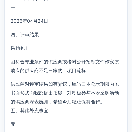
—
2026年04月24日
四、评审结果：
采购包1：
因符合专业条件的供应商或者对公开招标文件作实质
响应的供应商不足三家的；项目流标
供应商对评审结果如有异议，应当自本公示期限内以
书面形式向我部提出质疑。对积极参与本次采购活动
的供应商深表感谢，希望今后继续保持合作。
五、其他补充事宜
无