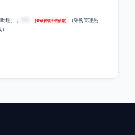
（周助理）；
***
（采购管理热
[登录解锁关键信息]
线）