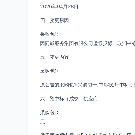
2026年04月28日
四、变更原因
采购包1:
因同诚服务集团有限公司虚假投标，取消中
五、变更内容
采购包1:
原公告的采购包1(采购包一)中标状态:中标
六、预中标（成交）供应商
采购包1:
无