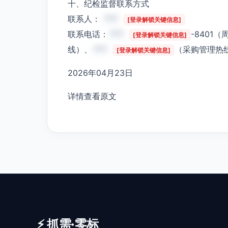
十、纪检监督联系方式
联系人：
***
[登录解锁关键信息]
联系电话：
***
-8401
[登录解锁关键信息]
线）、
***
（采购管理热
[登录解锁关键信息]
2026年04月23日
详情查看原文
⚡ 抓需·零标