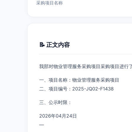
采购项目名称
📝 正文内容
我部对物业管理服务采购项目采购项目进行
一、项目名称：物业管理服务采购项目
二、项目编号：2025-JQ02-F1438
三、公示时限：
2026年04月24日
—