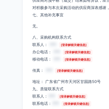
供应商对预中标（成交）结果如有异议，应
对积极参与本次采购活动的供应商深表感谢
七、其他补充事宜
无。
八、采购机构联系方式
联系人：
***
[登录解锁关键信息]
办公电话：
***
[登录解锁关键信息]
移动电话：
***
[登录解锁关键信息]
传真：
***
[登录解锁关键信息]
地址： 广东省广州市天河区甘园路50号
九、质疑联系方式
联系人：
***
[登录解锁关键信息]
联系电话：
***
[登录解锁关键信息]