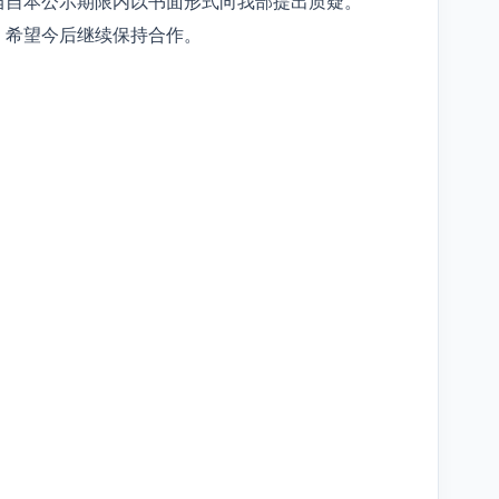
当自本公示期限内以书面形式向我部提出质疑。
，希望今后继续保持合作。