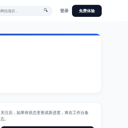
🔍
登录
免费体验
关注后，如果有状态变更或新进度，将在工作台备
忘。