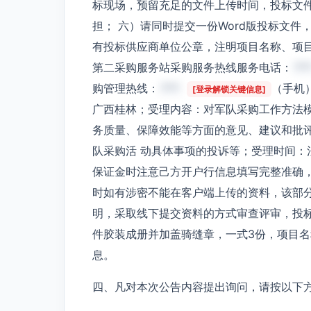
标现场，预留充足的文件上传时间，投标文
担； 六）请同时提交一份Word版投标文
有投标供应商单位公章，注明项目名称、项目
第二采购服务站采购服务热线服务电话：
**
购管理热线：
***
（手机
[登录解锁关键信息]
广西桂林；受理内容：对军队采购工作方法模
务质量、保障效能等方面的意见、建议和批
队采购活 动具体事项的投诉等；受理时间：
保证金时注意己方开户行信息填写完整准确，
时如有涉密不能在客户端上传的资料，该部
明，采取线下提交资料的方式审查评审，投
件胶装成册并加盖骑缝章，一式3份，项目
息。
四、凡对本次公告内容提出询问，请按以下