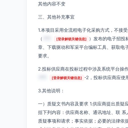
其他内容不变
三、其他补充事宜
1.本项目采用全流程电子化采购方式，不接
（
***
）发布的电子招投
[登录解锁关键信息]
章、下载驱动和军采平台编标工具、获取电
要求。
2.投标供应商在投标过程中涉及系统平台操
***
-2，投标供应商应
[登录解锁关键信息]
3.其他说明：
一）质疑文书内容及要求 1.供应商提出质
括下列内容：供应商名称、通讯地址、联 系
质疑事项和请求；事实依据；必要的法律依据