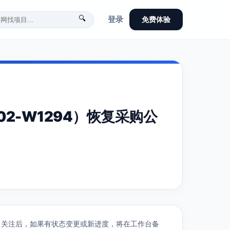
🔍
登录
免费体验
2-W1294）恢复采购公
关注后，如果有状态变更或新进度，将在工作台备