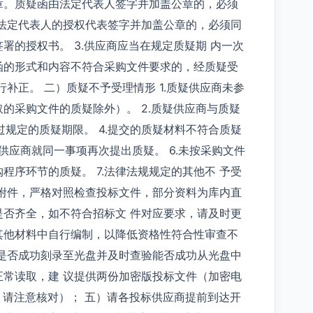
章。质疑函由法定代表人签字并加盖公章的，必须
法定代表人的授权代表签字并加盖公章的，必须同
署的授权书。 3.供应商应当在规定质疑期 内一次
函的形式和内容不符合采购文件要求的，经质疑受
补正。 二）质疑不予受理情形 1.质疑供应商未参
的采购文件的质疑除外）。 2.质疑供应商与质疑
过规定的质疑期限。 4.提交的质疑材料不符合质疑
 供应商就同一事项再次提出质疑。 6.未按采购文件
程序环节的质疑。 7.法律法规规定的其他不 予受
附件，严格对照检查投标文件，部分资料为库内直
否齐全，如不符合招标文 件对应要求，请及时更
其他材料中自行编制，以降低资格性符合性审查不
是否成功刻录至光盘并及时查验能否成功从光盘中
常读取，建 议提供两份加密版投标文件（加密电
，请注意核对）； 五）请各投标供应商提前到达开