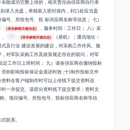
件未能成功完整上传的，相关责任由供应商自行承
件，刻录入光盘，单独装入密封袋内，封口处应当盖
编号、所投包号、投 标供应商名称等信息； 七）
*
，服务时间：工作日； 八）采
[登录解锁关键信息]
）、
***
（座机）；通讯地址：
[登录解锁关键信息]
式及行业 建设发展的建议，对采购工作作风、服
评，对军队采购工作及政策规定存在的疑问，对军
法定工作日上班时间； 九）请各供应商在缴纳投标
否则影响投标保证金退还时效 ;十)制作投标文件
分资料在客户端制作时可以上传线下提交资料说
标时一并提交。该部分资料线下提交要求：资料文
名称、项目编号、所投包号、投标供应商名称等信
方式联系。