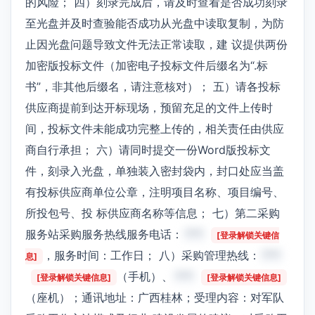
的风险； 四）刻录完成后，请及时查看是否成功刻录
至光盘并及时查验能否成功从光盘中读取复制，为防
止因光盘问题导致文件无法正常读取，建 议提供两份
加密版投标文件（加密电子投标文件后缀名为“.标
书”，非其他后缀名，请注意核对）； 五）请各投标
供应商提前到达开标现场，预留充足的文件上传时
间，投标文件未能成功完整上传的，相关责任由供应
商自行承担； 六）请同时提交一份Word版投标文
件，刻录入光盘，单独装入密封袋内，封口处应当盖
有投标供应商单位公章，注明项目名称、项目编号、
所投包号、投 标供应商名称等信息； 七）第二采购
服务站采购服务热线服务电话：
***
[登录解锁关键信
，服务时间：工作日； 八）采购管理热线：
***
息]
（手机）、
***
[登录解锁关键信息]
[登录解锁关键信息]
（座机）；通讯地址：广西桂林；受理内容：对军队