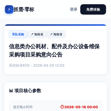
抓需·零标
⚡
登录
免费体验
军队采购
📍 海南省
📍 海南省
信息类办公耗材、配件及办公设备维保
采购项目采购意向公告
系统收录时间：2026-04-29 12:03
📊 项目核心参数
递交截止时间
⏱️ 2026-05-16 00:00