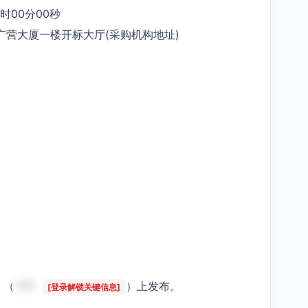
9时00分00秒
广营大厦一楼开标大厅(采购机构地址)
》（
***
）上发布。
[登录解锁关键信息]