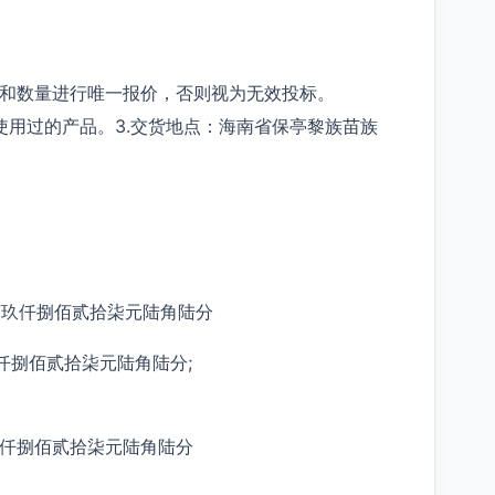
品和数量进行唯一报价，否则视为无效投标。
使用过的产品。3.交货地点：海南省保亭黎族苗族
拾玖万玖仟捌佰贰拾柒元陆角陆分
万玖仟捌佰贰拾柒元陆角陆分;
玖万玖仟捌佰贰拾柒元陆角陆分