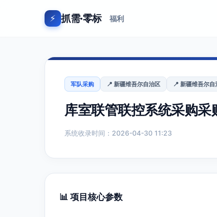
抓需·零标
⚡
福利
军队采购
📍 新疆维吾尔自治区
📍 新疆维吾尔自
库室联管联控系统采购采
系统收录时间：2026-04-30 11:23
📊 项目核心参数