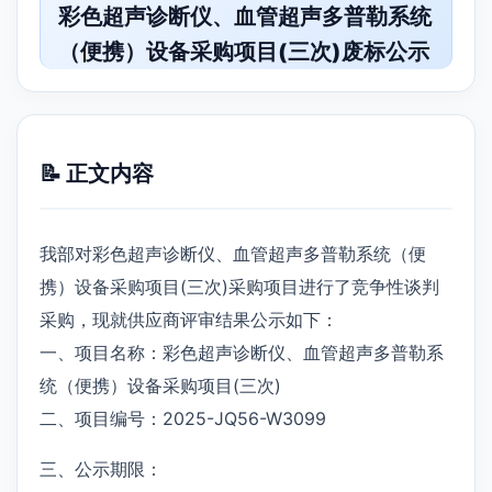
彩色超声诊断仪、血管超声多普勒系统
（便携）设备采购项目(三次)废标公示
📝 正文内容
我部对彩色超声诊断仪、血管超声多普勒系统（便
携）设备采购项目(三次)采购项目进行了竞争性谈判
采购，现就供应商评审结果公示如下：
一、项目名称：彩色超声诊断仪、血管超声多普勒系
统（便携）设备采购项目(三次)
二、项目编号：2025-JQ56-W3099
三、公示期限：