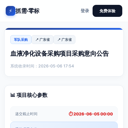
抓需·零标
⚡
登录
免费体验
军队采购
📍 广东省
📍 广东省
血液净化设备采购项目采购意向公告
系统收录时间：2026-05-06 17:54
📊 项目核心参数
递交截止时间
⏱️ 2026-06-05 00:00