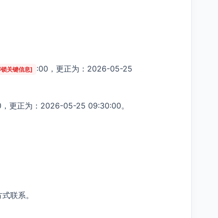
:00，更正为：2026-05-25
解锁关键信息]
0，更正为：2026-05-25 09:30:00。
方式联系。