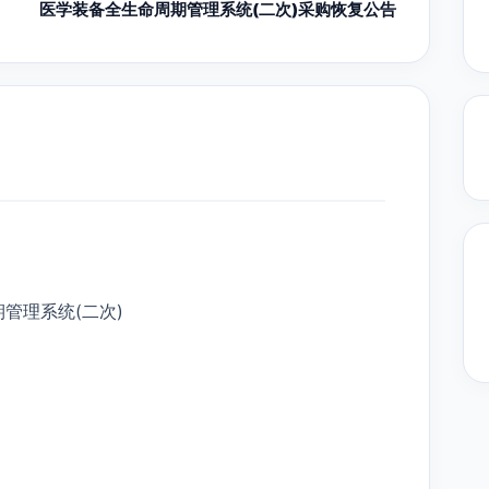
医学装备全生命周期管理系统(二次)采购恢复公告
管理系统(二次)