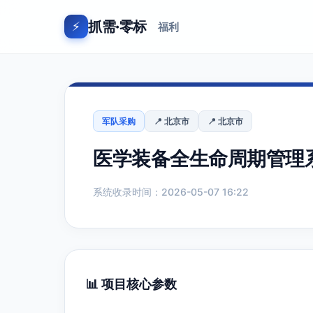
抓需·零标
⚡
福利
军队采购
📍 北京市
📍 北京市
医学装备全生命周期管理系
系统收录时间：2026-05-07 16:22
📊 项目核心参数