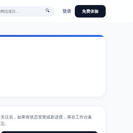
🔍
登录
免费体验
关注后，如果有状态变更或新进度，将在工作台备
忘。