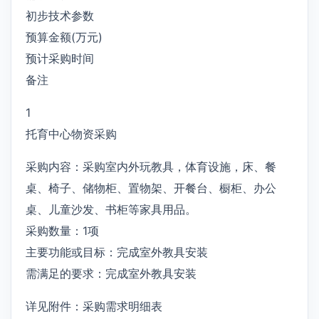
初步技术参数
预算金额(万元)
预计采购时间
备注
1
托育中心物资采购
采购内容：采购室内外玩教具，体育设施，床、餐
桌、椅子、储物柜、置物架、开餐台、橱柜、办公
桌、儿童沙发、书柜等家具用品。
采购数量：1项
主要功能或目标：完成室外教具安装
需满足的要求：完成室外教具安装
详见附件：采购需求明细表