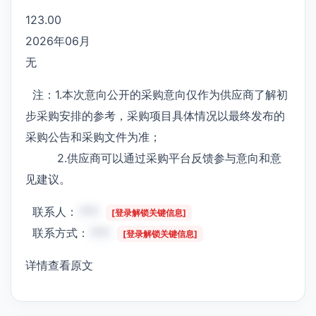
123.00
2026年06月
无
注：1.本次意向公开的采购意向仅作为供应商了解初
步采购安排的参考，采购项目具体情况以最终发布的
采购公告和采购文件为准；
2.供应商可以通过采购平台反馈参与意向和意
见建议。
联系人：
***
[登录解锁关键信息]
联系方式：
***
[登录解锁关键信息]
详情查看原文