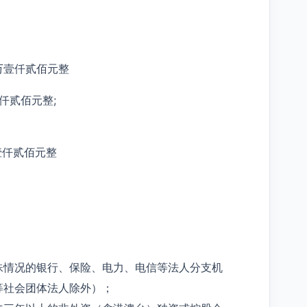
拾肆万壹仟贰佰元整
壹仟贰佰元整;
万壹仟贰佰元整
殊情况的银行、保险、电力、电信等法人分支机
等社会团体法人除外）；