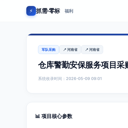
抓需·零标
⚡
福利
军队采购
📍 河南省
📍 河南省
仓库警勤安保服务项目采
系统收录时间：2026-05-09 09:01
📊 项目核心参数