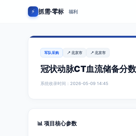
抓需·零标
⚡
福利
军队采购
📍 北京市
📍 北京市
冠状动脉CT血流储备分数评估
系统收录时间：2026-05-09 14:45
📊 项目核心参数