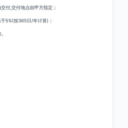
内交付,交付地点由甲方指定；
5%(按365日/年计算)；
准。