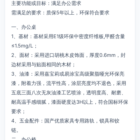
主要功能或目标：满足办公需求
需满足的要求：质保5年以上，环保符合要求
一、办公桌
1、基材：基材采用E1级环保中密度纤维板,甲醛含量
≤1.5mg/L；
2、面材：采用进口胡桃木皮饰面，厚度0.6mm，封
边材采用与贴面相同的木材；
3、油漆：采用嘉宝莉或易涂宝高级聚脂哑光环保亮
漆，附着力强，流平性高，涂层亮度均不退色，采用
五底三面八次无灰油漆工艺喷涂，透明度高、耐磨、
耐高温手感细腻，漆面硬度达3H以上，符合国标环保
要求；
4、五金配件：国产优质家具专用路轨，锁具和铰
链。
二、办公椅