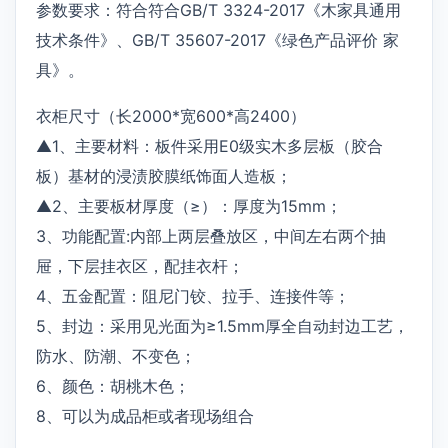
参数要求：符合符合GB/T 3324-2017《木家具通用
技术条件》、GB/T 35607-2017《绿色产品评价 家
具》。
衣柜尺寸（长2000*宽600*高2400）
▲1、主要材料：板件采用E0级实木多层板（胶合
板）基材的浸渍胶膜纸饰面人造板；
▲2、主要板材厚度（≥）：厚度为15mm；
3、功能配置:内部上两层叠放区，中间左右两个抽
屉，下层挂衣区，配挂衣杆；
4、五金配置：阻尼门铰、拉手、连接件等；
5、封边：采用见光面为≥1.5mm厚全自动封边工艺，
防水、防潮、不变色；
6、颜色：胡桃木色；
8、可以为成品柜或者现场组合