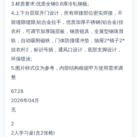
3.材质要求:优质全钢0.8厚冷轧钢板;
4.上下分层双开门设计，所有焊接部位密实焊接，不
留缝隙缝隙;铝合金拉手，优质加厚不锈钢(铝合金)挂
衣杆，可调节加厚隔层板，钢质锁具，全展型钢珠滑
轨，自动吸附磁铁，门体防撞缓冲垫，抽屉2*镜子2*
挂衣杆2，标识号插，通风口设计，底部支脚设计，
环保喷涂;
5.图片样式仅为参考，内部结构根据甲方使用需求调
整
67.28
2026年04月
无
2
2人学习桌(含2张椅)