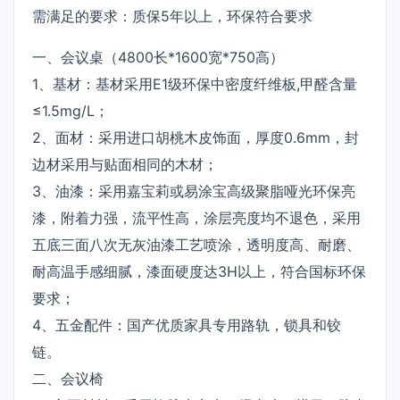
需满足的要求：质保5年以上，环保符合要求
一、会议桌（4800长*1600宽*750高）
1、基材：基材采用E1级环保中密度纤维板,甲醛含量
≤1.5mg/L；
2、面材：采用进口胡桃木皮饰面，厚度0.6mm，封
边材采用与贴面相同的木材；
3、油漆：采用嘉宝莉或易涂宝高级聚脂哑光环保亮
漆，附着力强，流平性高，涂层亮度均不退色，采用
五底三面八次无灰油漆工艺喷涂，透明度高、耐磨、
耐高温手感细腻，漆面硬度达3H以上，符合国标环保
要求；
4、五金配件：国产优质家具专用路轨，锁具和铰
链。
二、会议椅