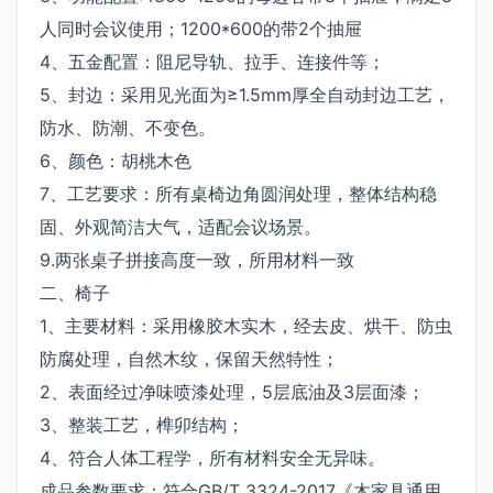
人同时会议使用；1200*600的带2个抽屉
4、五金配置：阻尼导轨、拉手、连接件等；
5、封边：采用见光面为≥1.5mm厚全自动封边工艺，
防水、防潮、不变色。
6、颜色：胡桃木色
7、工艺要求：所有桌椅边角圆润处理，整体结构稳
固、外观简洁大气，适配会议场景。
9.两张桌子拼接高度一致，所用材料一致
二、椅子
1、主要材料：采用橡胶木实木，经去皮、烘干、防虫
防腐处理，自然木纹，保留天然特性；
2、表面经过净味喷漆处理，5层底油及3层面漆；
3、整装工艺，榫卯结构；
4、符合人体工程学，所有材料安全无异味。
成品参数要求：符合GB/T 3324-2017《木家具通用