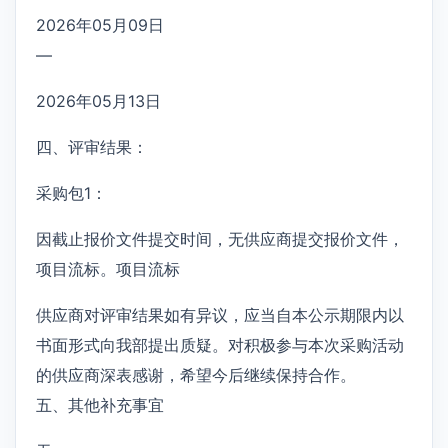
2026年05月09日
—
2026年05月13日
四、评审结果：
采购包1：
因截止报价文件提交时间，无供应商提交报价文件，
项目流标。项目流标
供应商对评审结果如有异议，应当自本公示期限内以
书面形式向我部提出质疑。对积极参与本次采购活动
的供应商深表感谢，希望今后继续保持合作。
五、其他补充事宜