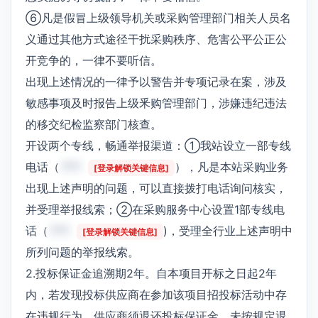
⑥凡是假冒上级领导机关或采购管理部门相关人员名
义通过其他方式途径干扰采购秩序、危害公平公正公
开竞争的，一律不要听信。
出现上述情况的一律予以警告并专项记录在案，涉及
敏感事项及时报告上级釆购管理部门，涉嫌违纪违法
的移交纪检监察部门核查。
开设两个专线，畅通举报渠道：①我站设立一部专线
电话（
***
），凡是本站采购业务
[登录解锁关键信息]
出现上述声明的问题，可以直接拨打电话询问核实，
并受理举报线索；②在采购服务中心设置1部专线电
话（
***
)，受理全行业上述声明中
[登录解锁关键信息]
所列问题的举报线索。
2.投标保证金追溯期2年。自本项目开标之日起2年
内，若发现投标供应商在参加该项目招投标活动中存
在违规行为，供应商须退还投标保证金，未按规定退