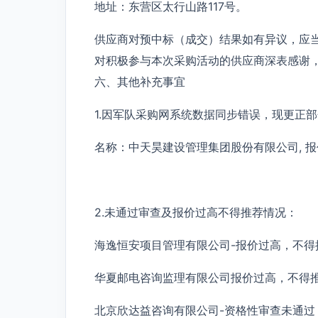
地址：东营区太行山路117号。
供应商对预中标（成交）结果如有异议，应
对积极参与本次采购活动的供应商深表感谢
六、其他补充事宜
1.因军队采购网系统数据同步错误，现更正
名称：中天昊建设管理集团股份有限公司, 报价金
2.未通过审查及报价过高不得推荐情况：
海逸恒安项目管理有限公司-报价过高，不得
华夏邮电咨询监理有限公司报价过高，不得
北京欣达益咨询有限公司-资格性审查未通过