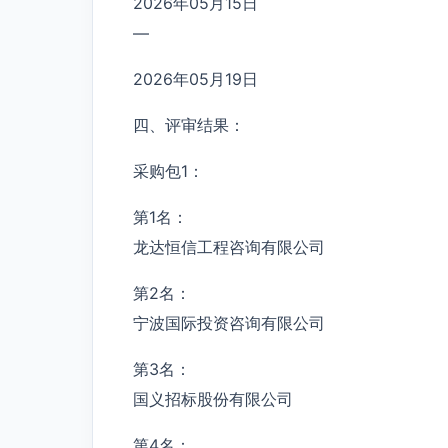
2026年05月15日
—
2026年05月19日
四、评审结果：
采购包1：
第1名：
龙达恒信工程咨询有限公司
第2名：
宁波国际投资咨询有限公司
第3名：
国义招标股份有限公司
第4名：