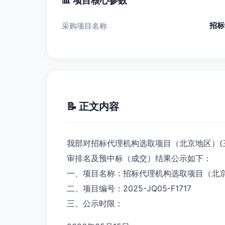
📊 项目核心参数
招标
采购项目名称
📝 正文内容
我部对招标代理机构选取项目（北京地区）(
审排名及预中标（成交）结果公示如下：
一、项目名称：招标代理机构选取项目（北京
二、项目编号：2025-JQ05-F1717
三、公示时限：