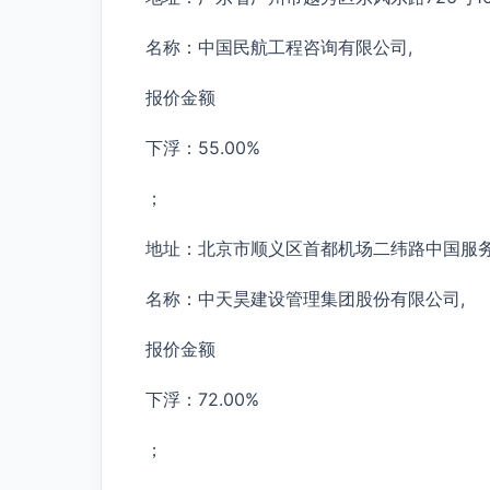
名称：中国民航工程咨询有限公司,
报价金额
下浮：55.00%
；
地址：北京市顺义区首都机场二纬路中国服
名称：中天昊建设管理集团股份有限公司,
报价金额
下浮：72.00%
；