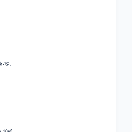
座7楼。
-18楼。