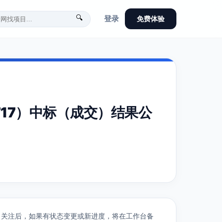
🔍
登录
免费体验
1717）中标（成交）结果公
关注后，如果有状态变更或新进度，将在工作台备