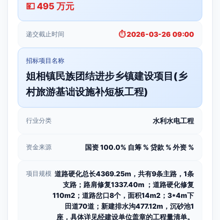
💴 495 万元
递交截止时间
⏱️ 2026-03-26 09:00
招标项目名称
姐相镇民族团结进步乡镇建设项目(乡
村旅游基诎设施补短板工程)
行业分类
水利水电工程
资金来源
国资 100.0% 自筹 % 贷款 % 外资 %
项目规模
道路硬化总长4369.25m，共有9条主路，1条
支路；路肩修复1337.40m ；道路硬化修复
110m2；道路岔口8个，面积14m2；3*4m下
田道70道；新建排水沟477.12m，沉砂池1
座，具体详见经建设单位盖章的工程量清单。