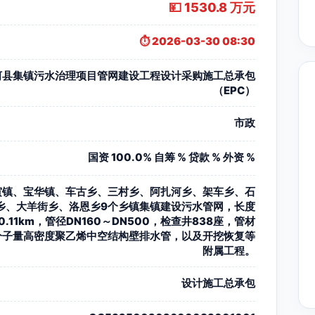
💴 1530.8 万元
⏱️ 2026-03-30 08:30
河县集镇污水治理项目管网建设工程设计采购施工总承包
（EPC）
市政
国资 100.0% 自筹 % 贷款 % 外资 %
寅镇、宝华镇、车古乡、三村乡、阿扎河乡、架车乡、石
乡、大羊街乡、洛恩乡9个乡镇集镇建设污水管网，长度
0.11km，管径DN160～DN500，检查井838座，管材
分子量高密度聚乙烯中空结构壁排水管，以及开挖恢复等
附属工程。
设计施工总承包