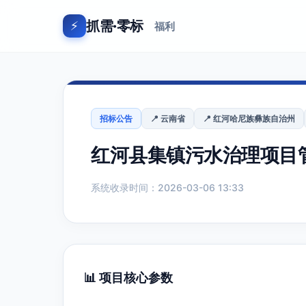
抓需·零标
⚡
福利
招标公告
📍 云南省
📍 红河哈尼族彝族自治州
红河县集镇污水治理项目
系统收录时间：2026-03-06 13:33
📊 项目核心参数