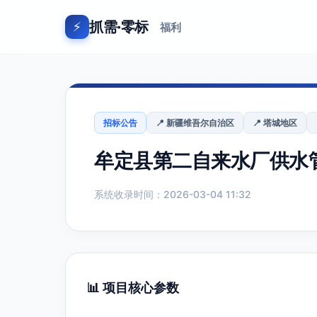
抓需·零标
⚡
福利
招标公告
📍 新疆维吾尔自治区
📍 塔城地区
牟定县第二自来水厂供水
系统收录时间：2026-03-04 11:32
📊 项目核心参数