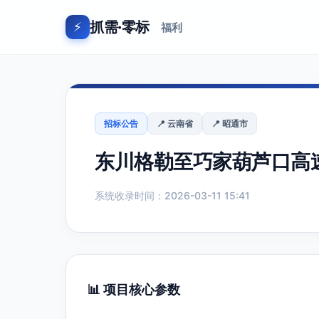
抓需·零标
⚡
福利
招标公告
📍 云南省
📍 昭通市
东川格勒至巧家葫芦口高
系统收录时间：2026-03-11 15:41
📊 项目核心参数