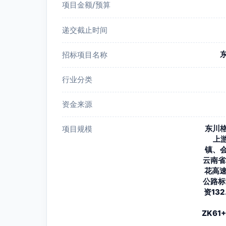
项目金额/预算
递交截止时间
招标项目名称
行业分类
资金来源
东川
项目规模
上
镇、
云南省
花高速
公路标
资13
ZK61