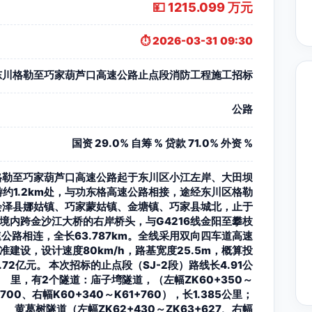
💴 1215.099 万元
⏱️ 2026-03-31 09:30
东川格勒至巧家葫芦口高速公路止点段消防工程施工招标
公路
国资 29.0% 自筹 % 贷款 71.0% 外资 %
格勒至巧家葫芦口高速公路起于东川区小江左岸、大田坝
游约1.2km处，与功东格高速公路相接，途经东川区格勒
会泽县娜姑镇、巧家蒙姑镇、金塘镇、巧家县城北，止于
境内跨金沙江大桥的右岸桥头，与G4216线金阳至攀枝
公路相连，全长63.787km。全线采用双向四车道高速
准建设，设计速度80km/h，路基宽度25.5m，概算投
2.72亿元。 本次招标的止点段（SJ-2段）路线长4.91公
里，有2个隧道：庙子塆隧道，（左幅ZK60+350～
+700、右幅K60+340～K61+760），长1.385公里；
黄葛树隧道（左幅ZK62+430～ZK63+627、右幅