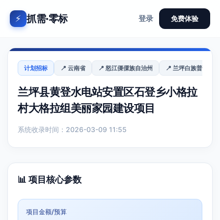
抓需·零标
⚡
登录
免费体验
计划招标
📍 云南省
📍 怒江傈僳族自治州
📍 兰坪白族普米族
兰坪县黄登水电站安置区石登乡小格拉
村大格拉组美丽家园建设项目
系统收录时间：2026-03-09 11:55
📊 项目核心参数
项目金额/预算