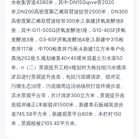
水收集管道4280米，其中:DN150upve管2020
米,DN200高密度聚乙烯双臂波纹管2500米，DN300
高密度聚乙烯双臂波纹管300米;2.新建厌氧发酵池8
座，其中:G11-50SQ厌氧发酵池1座，G10-40SF厌氧
发酵池3座，G3-6SF厌氧发酵池4座;3.新建中315检
查井117座，中700检查井75座;4.新建1立方米单户化
粪池202座;5.规划修复40×40厘米混凝土引水渠50
米。n（二）景观提升工程n规划对大格拉组污水塘清
淤后进行景观提升改造，包括污泥塘清淤、驳岸定、
污塘生态治理，污泥塘周边活动场所打造环塘步道、
滨水景观平台等，共计清淤300立方米，景观提升改
造驳岸修正(木桩驳岸)500米，新建青石板铺装游步
道745.58平方米，新建观景平台80米，木栏杆150
米，景观植被2105.45平方米。