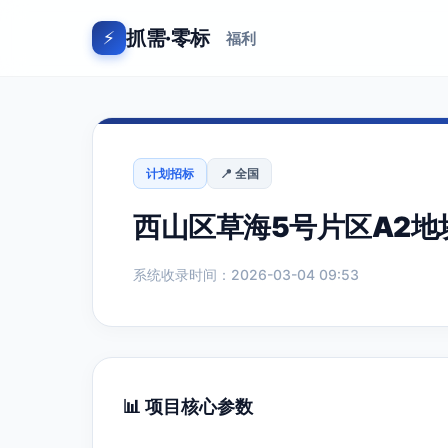
抓需·零标
⚡
福利
计划招标
📍 全国
西山区草海5号片区A2
系统收录时间：2026-03-04 09:53
📊 项目核心参数