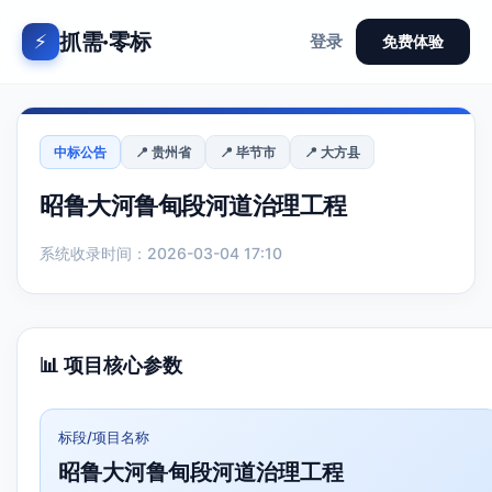
抓需·零标
⚡
登录
免费体验
中标公告
📍 贵州省
📍 毕节市
📍 大方县
昭鲁大河鲁甸段河道治理工程
系统收录时间：2026-03-04 17:10
📊 项目核心参数
标段/项目名称
昭鲁大河鲁甸段河道治理工程