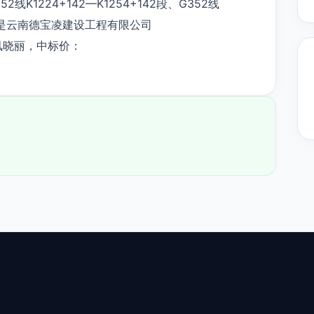
1224+142—K1254+142段、G352线
中标单位是云南德宝凌建设工程有限公司
理是凤晓丽，中标价：