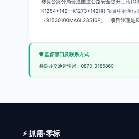
彝良公路分局普通国道公路安全提升工程(G352线K
K1254+142—K1273+142段) 项目
（91530100MA6L23516P），项目经
🛡️ 监督部门及联系方式
彝良县交通运输局、0870-3185860
⚡ 抓需·零标