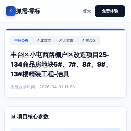
抓需·零标
⚡
登录
免费体验
中标公告
📍 北京市
📍 北京市
📍 丰台区
丰台区小屯西路棚户区改造项目25-
134商品房地块5#、7#、8#、9#、
13#楼精装工程–洁具
系统收录时间：2026-04-01 11:23
📊 项目核心参数