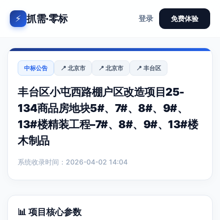
抓需·零标
⚡
登录
免费体验
中标公告
📍 北京市
📍 北京市
📍 丰台区
丰台区小屯西路棚户区改造项目25-
134商品房地块5#、7#、8#、9#、
13#楼精装工程–7#、8#、9#、13#楼
木制品
系统收录时间：2026-04-02 14:04
📊 项目核心参数