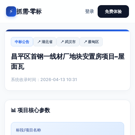
抓需·零标
⚡
登录
免费体验
中标公告
📍 湖北省
📍 武汉市
📍 蔡甸区
昌平区首钢一线材厂地块安置房项目–屋
面瓦
系统收录时间：2026-04-13 10:31
📊 项目核心参数
标段/项目名称