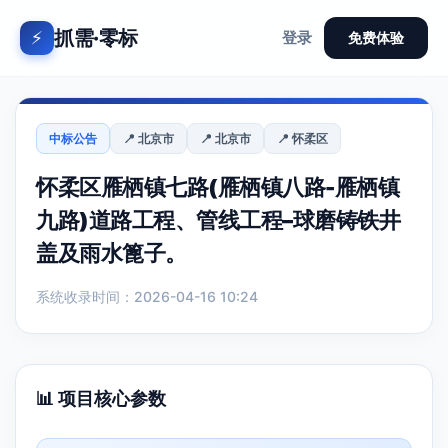
抓需·零标
⚡
登录
免费体验
中标公告
📍 北京市
📍 北京市
📍 怀柔区
怀柔区雁栖镇七路(雁栖镇八路-雁栖镇
九路)道路工程、管线工程–球磨铸铁井
盖及雨水篦子。
系统收录时间：2026-04-16 10:24
📊 项目核心参数